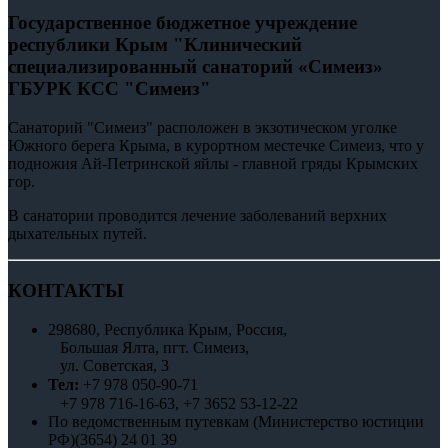
Государственное бюджетное учреждение
республики Крым "Клинический
специализированный санаторий «Симеиз»
ГБУРК КСС "Симеиз"
Санаторий "Симеиз" расположен в экзотическом уголке
Южного берега Крыма, в курортном местечке Симеиз, что у
подножия Ай-Петринской яйлы - главной гряды Крымских
гор.
В санатории проводится лечение заболеваний верхних
дыхательных путей.
КОНТАКТЫ
298680, Республика Крым, Россия,
Большая Ялта, пгт. Симеиз,
ул. Советская, 3
Тел:
+7 978
050-90-71
+7 978 716-16-63, +7 3652 53-12-22
По ведомственным путевкам (Министерство юстиции
РФ)(3654) 24 01 39