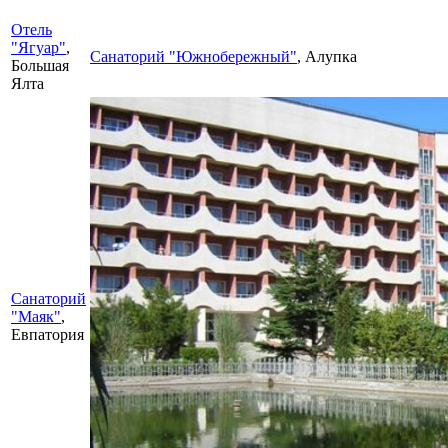
Отель
"Ягуар"
,
Санаторий "Южнобережный"
, Алупка
Большая
Ялта
Санаторий
"Маяк"
,
Евпатория