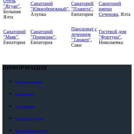
Отель
Санаторий
Санаторий
Санаторий
"Ягуар"
,
"Южнобережный"
,
"Планета"
,
имени
Большая
Алупка
Евпатория
Сеченова
, Ялта
Ялта
Пансионат с
Санаторий
Санаторий
Гостевой дом
лечением
"Маяк"
,
"Приморье"
,
"Фортуна"
,
"Танжер"
,
Евпатория
Евпатория
Николаевка
Саки
ИНФОРМАЦИЯ
Главная страница
Размещение
О санатории
Стоимость отдыха
Медицинские услуги