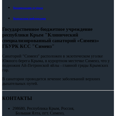
Бронирование путёвок
Контактная информация
Государственное бюджетное учреждение
республики Крым "Клинический
специализированный санаторий «Симеиз»
ГБУРК КСС "Симеиз"
Санаторий "Симеиз" расположен в экзотическом уголке
Южного берега Крыма, в курортном местечке Симеиз, что у
подножия Ай-Петринской яйлы - главной гряды Крымских
гор.
В санатории проводится лечение заболеваний верхних
дыхательных путей.
КОНТАКТЫ
298680, Республика Крым, Россия,
Большая Ялта, пгт. Симеиз,