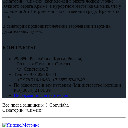
Санаторий "Симеиз" расположен в экзотическом уголке
Южного берега Крыма, в курортном местечке Симеиз, что у
подножия Ай-Петринской яйлы - главной гряды Крымских
гор.
В санатории проводится лечение заболеваний верхних
дыхательных путей.
КОНТАКТЫ
298680, Республика Крым, Россия,
Большая Ялта, пгт. Симеиз,
ул. Советская, 3
Тел:
+7 978
050-90-71
+7 978 716-16-63, +7 3652 53-12-22
По ведомственным путевкам (Министерство юстиции
РФ)(3654) 24 01 39
Информация для партнёров
Все права защищены © Copyright.
Санаторий "Симеиз"