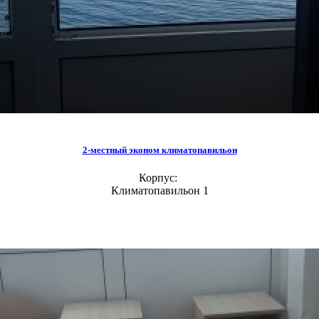
2-местный эконом климатопавильон
Корпус:
Климатопавильон 1