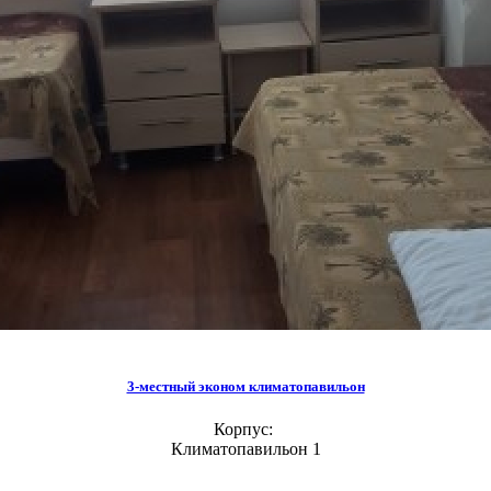
3-местный эконом климатопавильон
Корпус:
Климатопавильон 1